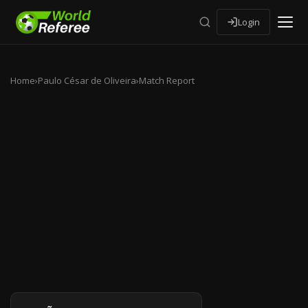
Login
Home
›
Paulo César de Oliveira
›
Match Report