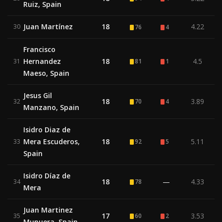
Ruiz, Spain
Juan Martínez
18
4.22
30
76
4
Francisco
Hernandez
18
4.5
31
81
1
Maeso, Spain
Jesus Gil
18
3.89
32
70
4
Manzano, Spain
Isidro Diaz de
Mera Escuderos,
18
5.11
33
92
5
Spain
Isidro Díaz de
18
—
4.33
34
78
Mera
Juan Martinez
17
3.53
35
60
2
Munuera, Spain