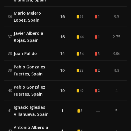
Mario Melero
16
3.5
36
56
1
Lopez, Spain
Javier Alberola
16
2.75
37
44
1
Rojas, Spain
Juan Pulido
14
3.86
38
54
3
Pablo Gonzales
10
3.3
39
33
2
Fuertes, Spain
Pablo González
10
4
40
40
2
Fuertes, Spain
Ignacio Iglesias
1
—
5
41
5
Villanueva, Spain
Antonio Alberola
1
—
4
42
4