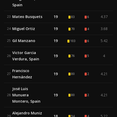
Spain
Mateo Busquets
19
4.37
23
83
6
Miguel Ortiz
19
3.68
24
70
4
Gil Manzano
19
5.42
25
103
6
Victor Garcia
19
4
26
76
5
Verdura, Spain
Francisco
19
4.21
27
80
2
Hernández
José Luis
Munuera
19
4.21
28
80
2
Montero, Spain
Alejandro Muniz
18
5.22
29
94
4