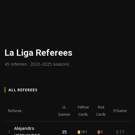
La Liga Referees
45 referees · 2023–2025 seasons
ALL REFEREES
LL
Yellow
Red
Referee
Y/Game
Games
Cards
Cards
Alejandro
35
5.17
1
181
9