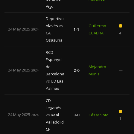
Vigo
Deportivo
Alavés
vs
Guillermo
24 May 2025
1-1
2024
CA
CUADRA
4
Osasuna
RCD
Espanyol
de
Alejandro
24 May 2025
2-0
—
2024
Barcelona
Muñiz
vs
UD Las
Palmas
CD
Leganés
24 May 2025
vs
Real
3-0
César Soto
2024
1
Valladolid
CF