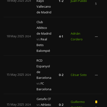
18 May 2025
Rayo
1-2
Juan Pulido
2024
5
Vallecano
de Madrid
Club
Atlético
de Madrid
Adrián
18 May 2025
4-1
—
2024
vs
Real
Cordero
Betis
Balompié
RCD
Espanyol
de
15 May 2025
0-2
César Soto
—
2024
Barcelona
vs
FC
Barcelona
Getafe CF
Guillermo
15 May 2025
vs
Athletic
0-2
2024