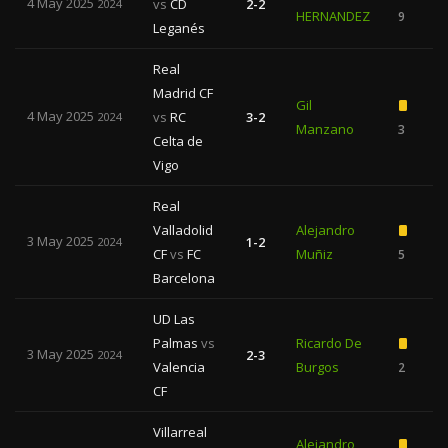
4 May 2025
vs
CD
2-2
2024
HERNANDEZ
9
Leganés
Real
Madrid CF
Gil
4 May 2025
vs
RC
3-2
2024
Manzano
3
Celta de
Vigo
Real
Valladolid
Alejandro
3 May 2025
1-2
2024
CF
vs
FC
Muñiz
5
Barcelona
UD Las
Palmas
vs
Ricardo De
3 May 2025
2-3
2024
Valencia
Burgos
2
CF
Villarreal
Alejandro