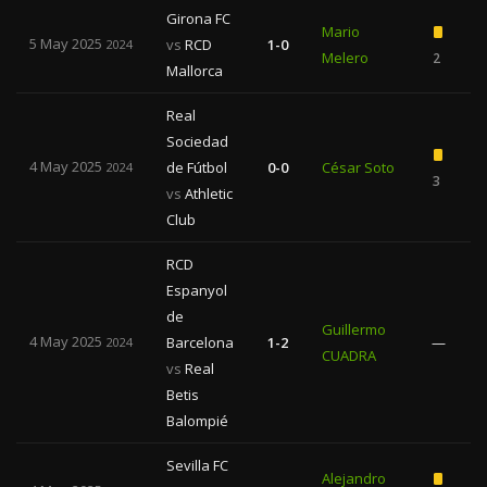
Girona FC
Mario
5 May 2025
vs
RCD
1-0
2024
Melero
2
Mallorca
Real
Sociedad
4 May 2025
de Fútbol
0-0
César Soto
2024
3
vs
Athletic
Club
RCD
Espanyol
de
Guillermo
4 May 2025
Barcelona
1-2
—
2024
CUADRA
vs
Real
Betis
Balompié
Sevilla FC
Alejandro