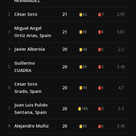
HERNANDEZ
César Soto
21
2.95
2
62
7
Miguel Angel
21
3.81
3
80
6
Ortiz Arias, Spain
Javier Alberola
20
2.2
4
44
5
Guillermo
20
3.45
5
69
2
CUADRA
Cesar Soto
20
4.7
6
94
5
Grado, Spain
Juan Luis Pulido
20
5.3
7
106
3
Santana, Spain
Alejandro Muñiz
20
3.45
8
69
6