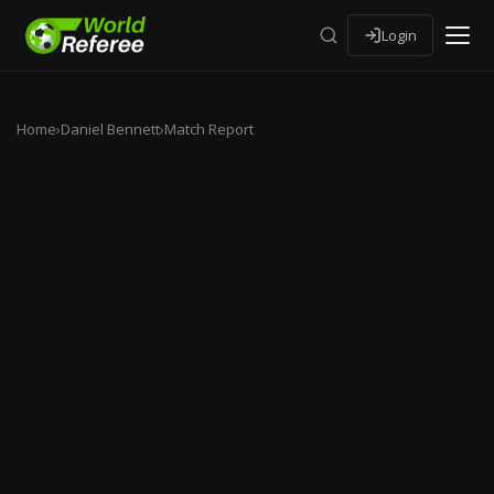
Login
Home
›
Daniel Bennett
›
Match Report