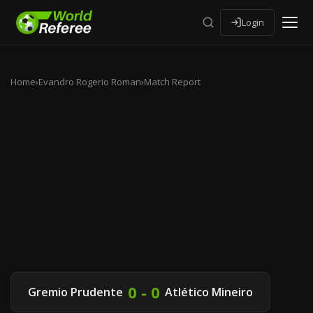
Login
Home
›
Evandro Rogerio Roman
›
Match Report
0 - 0
Gremio Prudente
Atlético Mineiro