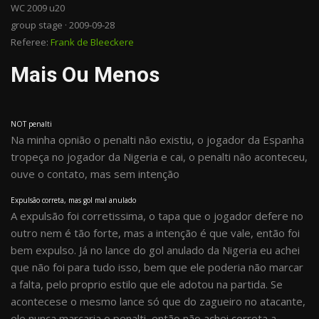
WC 2009 u20
group stage · 2009-09-28
Referee:
Frank de Bleeckere
Mais Ou Menos
NOT penalti
Na minha opnião o penalti não existiu, o jogador da Espanha
tropeça no jogador da Nigeria e cai, o penalti não aconteceu,
ouve o contato, mas sem intenção
Expulsão correta, mas gol mal anulado
A expulsão foi corretissima, o tapa que o jogador defere no
outro nem é tão forte, mas a intenção é que vale, então foi
bem expulso. Já no lance do gol anulado da Nigeria eu achei
que não foi para tudo isso, bem que ele poderia não marcar
a falta, pelo proprio estilo que ele adotou na partida. Se
acontecese o mesmo lance só que do zagueiro no atacante,
ele nunca marcaria o penalti, então não achei correta a