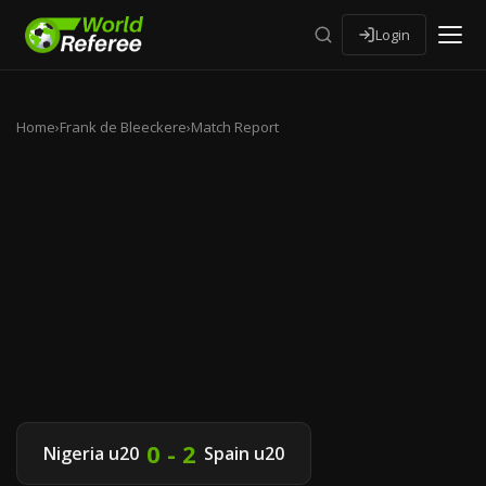
Login
Home
›
Frank de Bleeckere
›
Match Report
0 - 2
Nigeria u20
Spain u20