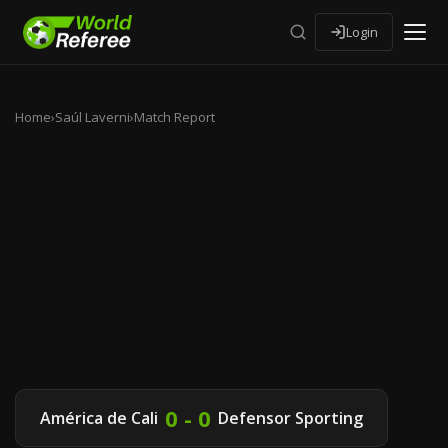
Login
Home
›
Saúl Laverni
›
Match Report
0 - 0
América de Cali
Defensor Sporting