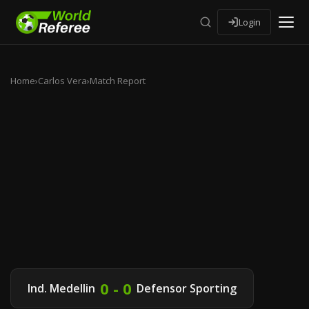
Login
Home
›
Carlos Vera
›
Match Report
0 - 0
Ind. Medellin
Defensor Sporting