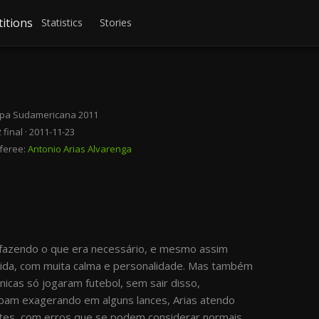
itions
Statistics
Stories
pa Sudamericana 2011
 final · 2011-11-23
feree:
Antonio Arias Alvarenga
, fazendo o que era necessário, e mesmo assim
tida, com muita calma e personalidade. Mas também
écnicas só jogaram futebol, sem sair disso,
am exagerando em alguns lances, Arias atendo
ntes, com erros que se podem considerar normais.