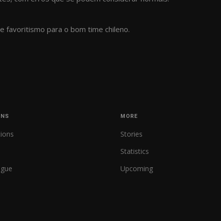
 favoritismo para o bom time chileno.
ONS
MORE
tions
Stories
Statistics
ague
Upcoming