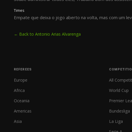
Times
Empate que deixa o jogo aberto na volta, mas com um leve
← Back to Antonio Arias Alvarenga
REFEREES
COMPETITI
Europe
All Competi
Africa
World Cup
Oceania
Premier Le
Americas
Bundesliga
Asia
La Liga
Serie A