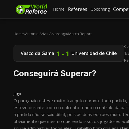
Referees
Compet
Home
Upcoming
Home
›
Antonio Arias Alvarenga
›
Match Report
Co
1 - 1
Vasco da Gama
Universidad de Chile
1/2
Re
Conseguirá Superar?
Jogo
O paraguaio esteve muito tranquilo durante toda partida
esteve durante todo o confronto tendo o controle da par
a partida não se saiu difícil, pois as duas equipes muito t
obviamente que mesmo querendo isso, os jogadores acab
soube administrar todos eles, Trabalho bom dos assiste