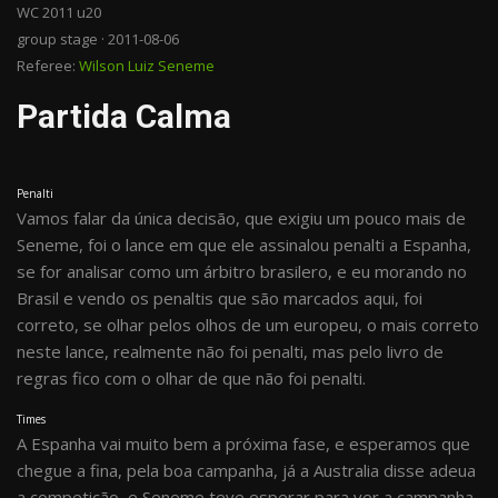
WC 2011 u20
group stage · 2011-08-06
Referee:
Wilson Luiz Seneme
Partida Calma
Penalti
Vamos falar da única decisão, que exigiu um pouco mais de
Seneme, foi o lance em que ele assinalou penalti a Espanha,
se for analisar como um árbitro brasilero, e eu morando no
Brasil e vendo os penaltis que são marcados aqui, foi
correto, se olhar pelos olhos de um europeu, o mais correto
neste lance, realmente não foi penalti, mas pelo livro de
regras fico com o olhar de que não foi penalti.
Times
A Espanha vai muito bem a próxima fase, e esperamos que
chegue a fina, pela boa campanha, já a Australia disse adeua
a competição, e Seneme teve esperar para ver a campanha