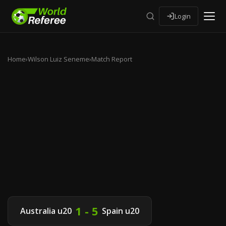
Login
Home
›
Wilson Luiz Seneme
›
Match Report
1 - 5
Australia u20
Spain u20