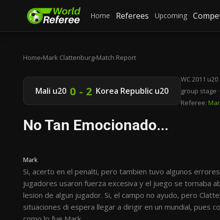
Referees
Compet
Home
Upcoming
Home
›
Mark Clattenburg
›
Match Report
WC 2011 u20
0 - 2
Mali u20
Korea Republic u20
group stage ·
Referee:
Mar
No Tan Emocionado...
Mark
Si, acerto en el penalti, pero tambien tuvo algunos errores,
jugadores usaron fuerza excesiva y el juego se tornaba a
lesion de algun jugador. Si, el campo no ayudo, pero Clat
situaciones di espera llegar a dirigir en un mundial, pues 
como lo fue Mark.