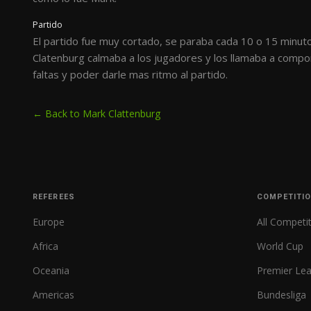
Partido
El partido fue muy cortado, se paraba cada 10 o 15 minu
Clatenburg calmaba a los jugadores y los llamaba a compor
faltas y poder darle mas ritmo al partido.
← Back to Mark Clattenburg
REFEREES
COMPETITI
Europe
All Competi
Africa
World Cup
Oceania
Premier Le
Americas
Bundesliga