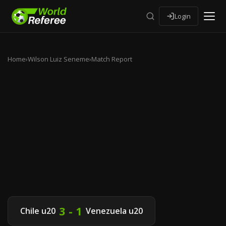
Login
Home
›
Wilson Luiz Seneme
›
Match Report
3 - 1
Chile u20
Venezuela u20